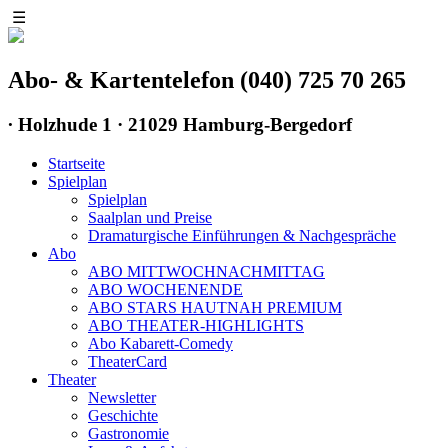
☰
Abo- & Kartentelefon (040) 725 70 265
∙
Holzhude 1 · 21029 Hamburg-Bergedorf
Startseite
Spielplan
Spielplan
Saalplan und Preise
Dramaturgische Einführungen & Nachgespräche
Abo
ABO MITTWOCHNACHMITTAG
ABO WOCHENENDE
ABO STARS HAUTNAH PREMIUM
ABO THEATER-HIGHLIGHTS
Abo Kabarett-Comedy
TheaterCard
Theater
Newsletter
Geschichte
Gastronomie