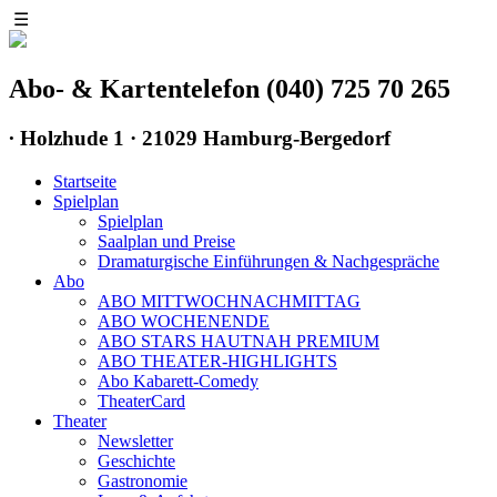
☰
Abo- & Kartentelefon (040) 725 70 265
∙
Holzhude 1 · 21029 Hamburg-Bergedorf
Startseite
Spielplan
Spielplan
Saalplan und Preise
Dramaturgische Einführungen & Nachgespräche
Abo
ABO MITTWOCHNACHMITTAG
ABO WOCHENENDE
ABO STARS HAUTNAH PREMIUM
ABO THEATER-HIGHLIGHTS
Abo Kabarett-Comedy
TheaterCard
Theater
Newsletter
Geschichte
Gastronomie