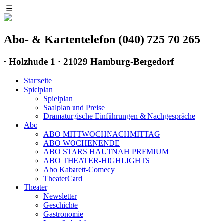
☰
Abo- & Kartentelefon (040) 725 70 265
∙
Holzhude 1 · 21029 Hamburg-Bergedorf
Startseite
Spielplan
Spielplan
Saalplan und Preise
Dramaturgische Einführungen & Nachgespräche
Abo
ABO MITTWOCHNACHMITTAG
ABO WOCHENENDE
ABO STARS HAUTNAH PREMIUM
ABO THEATER-HIGHLIGHTS
Abo Kabarett-Comedy
TheaterCard
Theater
Newsletter
Geschichte
Gastronomie