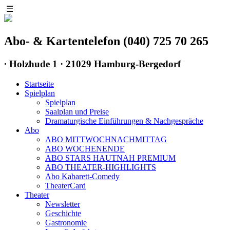
☰
Abo- & Kartentelefon (040) 725 70 265
∙
Holzhude 1 · 21029 Hamburg-Bergedorf
Startseite
Spielplan
Spielplan
Saalplan und Preise
Dramaturgische Einführungen & Nachgespräche
Abo
ABO MITTWOCHNACHMITTAG
ABO WOCHENENDE
ABO STARS HAUTNAH PREMIUM
ABO THEATER-HIGHLIGHTS
Abo Kabarett-Comedy
TheaterCard
Theater
Newsletter
Geschichte
Gastronomie