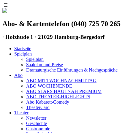
☰
Abo- & Kartentelefon (040) 725 70 265
∙
Holzhude 1 · 21029 Hamburg-Bergedorf
Startseite
Spielplan
Spielplan
Saalplan und Preise
Dramaturgische Einführungen & Nachgespräche
Abo
ABO MITTWOCHNACHMITTAG
ABO WOCHENENDE
ABO STARS HAUTNAH PREMIUM
ABO THEATER-HIGHLIGHTS
Abo Kabarett-Comedy
TheaterCard
Theater
Newsletter
Geschichte
Gastronomie