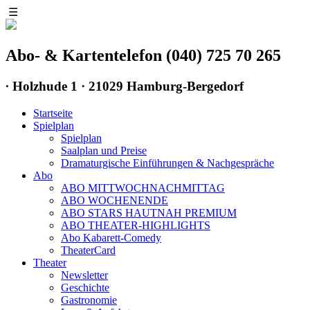
☰
Abo- & Kartentelefon (040) 725 70 265
∙
Holzhude 1 · 21029 Hamburg-Bergedorf
Startseite
Spielplan
Spielplan
Saalplan und Preise
Dramaturgische Einführungen & Nachgespräche
Abo
ABO MITTWOCHNACHMITTAG
ABO WOCHENENDE
ABO STARS HAUTNAH PREMIUM
ABO THEATER-HIGHLIGHTS
Abo Kabarett-Comedy
TheaterCard
Theater
Newsletter
Geschichte
Gastronomie