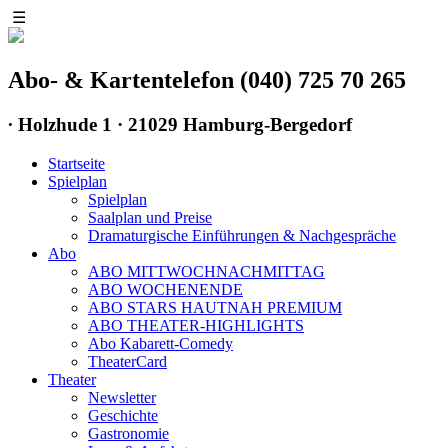
☰
Abo- & Kartentelefon (040) 725 70 265
∙
Holzhude 1 · 21029 Hamburg-Bergedorf
Startseite
Spielplan
Spielplan
Saalplan und Preise
Dramaturgische Einführungen & Nachgespräche
Abo
ABO MITTWOCHNACHMITTAG
ABO WOCHENENDE
ABO STARS HAUTNAH PREMIUM
ABO THEATER-HIGHLIGHTS
Abo Kabarett-Comedy
TheaterCard
Theater
Newsletter
Geschichte
Gastronomie