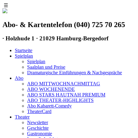
☰
Abo- & Kartentelefon (040) 725 70 265
∙
Holzhude 1 · 21029 Hamburg-Bergedorf
Startseite
Spielplan
Spielplan
Saalplan und Preise
Dramaturgische Einführungen & Nachgespräche
Abo
ABO MITTWOCHNACHMITTAG
ABO WOCHENENDE
ABO STARS HAUTNAH PREMIUM
ABO THEATER-HIGHLIGHTS
Abo Kabarett-Comedy
TheaterCard
Theater
Newsletter
Geschichte
Gastronomie