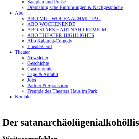
Saalplan und Preise
Dramaturgische Einführungen & Nachgespräche
Abo
ABO MITTWOCHNACHMITTAG
ABO WOCHENENDE
ABO STARS HAUTNAH PREMIUM
ABO THEATER-HIGHLIGHTS
Abo Kabarett-Comedy
TheaterCard
Theater
Newsletter
Geschichte
Gastronomie
Lage & Anfahrt
Jobs
Partner & Sponsoren
Freunde des Theaters Haus im Park
Kontakt
Der satanarchäolügenialkohöll
Weiterempfehlen