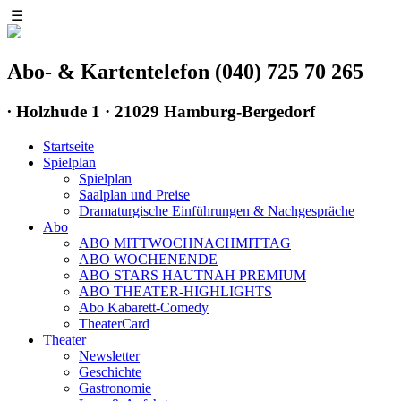
☰
Abo- & Kartentelefon (040) 725 70 265
∙
Holzhude 1 · 21029 Hamburg-Bergedorf
Startseite
Spielplan
Spielplan
Saalplan und Preise
Dramaturgische Einführungen & Nachgespräche
Abo
ABO MITTWOCHNACHMITTAG
ABO WOCHENENDE
ABO STARS HAUTNAH PREMIUM
ABO THEATER-HIGHLIGHTS
Abo Kabarett-Comedy
TheaterCard
Theater
Newsletter
Geschichte
Gastronomie