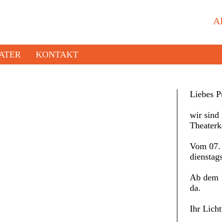
A
ATER
KONTAKT
Liebes P
wir sind 
Theaterk
Vom 07. 
dienstag
Ab dem 1
da.
Ihr Lich