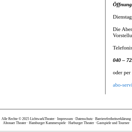
Öffnungs
Dienstag
Die Aben
Vorstell
Telefoni
040 – 72
oder per
abo-serv
Alle Rechte © 2025 LichtwarkTheater ∙
Impressum
∙
Datenschutz
∙
Barrierefreiheitserklärung
Altonaer Theater
∙
Hamburger Kammerspiele
∙
Harburger Theater
∙
Gastspiele und Tournee