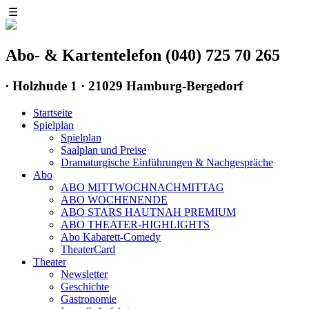
☰
Abo- & Kartentelefon (040) 725 70 265
∙
Holzhude 1 · 21029 Hamburg-Bergedorf
Startseite
Spielplan
Spielplan
Saalplan und Preise
Dramaturgische Einführungen & Nachgespräche
Abo
ABO MITTWOCHNACHMITTAG
ABO WOCHENENDE
ABO STARS HAUTNAH PREMIUM
ABO THEATER-HIGHLIGHTS
Abo Kabarett-Comedy
TheaterCard
Theater
Newsletter
Geschichte
Gastronomie