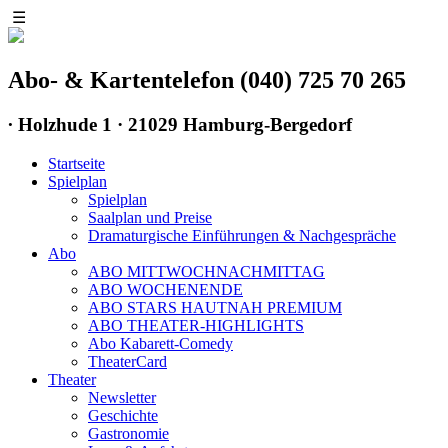
☰
Abo- & Kartentelefon (040) 725 70 265
∙
Holzhude 1 · 21029 Hamburg-Bergedorf
Startseite
Spielplan
Spielplan
Saalplan und Preise
Dramaturgische Einführungen & Nachgespräche
Abo
ABO MITTWOCHNACHMITTAG
ABO WOCHENENDE
ABO STARS HAUTNAH PREMIUM
ABO THEATER-HIGHLIGHTS
Abo Kabarett-Comedy
TheaterCard
Theater
Newsletter
Geschichte
Gastronomie