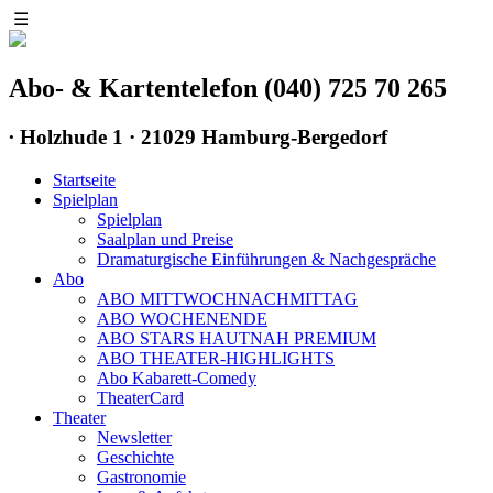
☰
Abo- & Kartentelefon (040) 725 70 265
∙
Holzhude 1 · 21029 Hamburg-Bergedorf
Startseite
Spielplan
Spielplan
Saalplan und Preise
Dramaturgische Einführungen & Nachgespräche
Abo
ABO MITTWOCHNACHMITTAG
ABO WOCHENENDE
ABO STARS HAUTNAH PREMIUM
ABO THEATER-HIGHLIGHTS
Abo Kabarett-Comedy
TheaterCard
Theater
Newsletter
Geschichte
Gastronomie