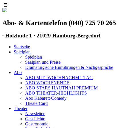
☰
Abo- & Kartentelefon (040) 725 70 265
∙
Holzhude 1 · 21029 Hamburg-Bergedorf
Startseite
Spielplan
Spielplan
Saalplan und Preise
Dramaturgische Einführungen & Nachgespräche
Abo
ABO MITTWOCHNACHMITTAG
ABO WOCHENENDE
ABO STARS HAUTNAH PREMIUM
ABO THEATER-HIGHLIGHTS
Abo Kabarett-Comedy
TheaterCard
Theater
Newsletter
Geschichte
Gastronomie