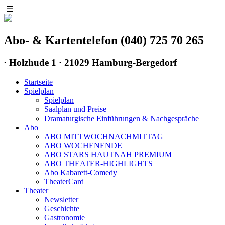
☰
Abo- & Kartentelefon (040) 725 70 265
∙
Holzhude 1 · 21029 Hamburg-Bergedorf
Startseite
Spielplan
Spielplan
Saalplan und Preise
Dramaturgische Einführungen & Nachgespräche
Abo
ABO MITTWOCHNACHMITTAG
ABO WOCHENENDE
ABO STARS HAUTNAH PREMIUM
ABO THEATER-HIGHLIGHTS
Abo Kabarett-Comedy
TheaterCard
Theater
Newsletter
Geschichte
Gastronomie