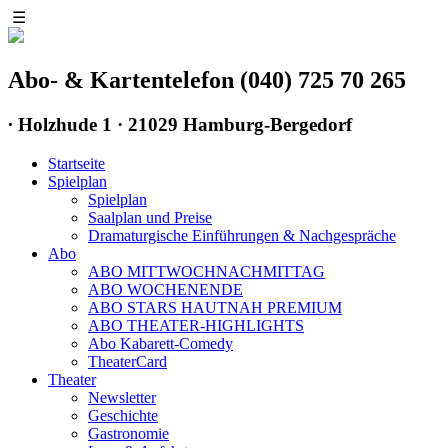
☰
Abo- & Kartentelefon (040) 725 70 265
∙
Holzhude 1 · 21029 Hamburg-Bergedorf
Startseite
Spielplan
Spielplan
Saalplan und Preise
Dramaturgische Einführungen & Nachgespräche
Abo
ABO MITTWOCHNACHMITTAG
ABO WOCHENENDE
ABO STARS HAUTNAH PREMIUM
ABO THEATER-HIGHLIGHTS
Abo Kabarett-Comedy
TheaterCard
Theater
Newsletter
Geschichte
Gastronomie