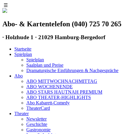
☰
Abo- & Kartentelefon (040) 725 70 265
∙
Holzhude 1 · 21029 Hamburg-Bergedorf
Startseite
Spielplan
Spielplan
Saalplan und Preise
Dramaturgische Einführungen & Nachgespräche
Abo
ABO MITTWOCHNACHMITTAG
ABO WOCHENENDE
ABO STARS HAUTNAH PREMIUM
ABO THEATER-HIGHLIGHTS
Abo Kabarett-Comedy
TheaterCard
Theater
Newsletter
Geschichte
Gastronomie