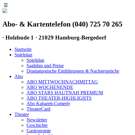
☰
Abo- & Kartentelefon (040) 725 70 265
∙
Holzhude 1 · 21029 Hamburg-Bergedorf
Startseite
Spielplan
Spielplan
Saalplan und Preise
Dramaturgische Einführungen & Nachgespräche
Abo
ABO MITTWOCHNACHMITTAG
ABO WOCHENENDE
ABO STARS HAUTNAH PREMIUM
ABO THEATER-HIGHLIGHTS
Abo Kabarett-Comedy
TheaterCard
Theater
Newsletter
Geschichte
Gastronomie