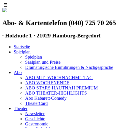
☰
Abo- & Kartentelefon (040) 725 70 265
∙
Holzhude 1 · 21029 Hamburg-Bergedorf
Startseite
Spielplan
Spielplan
Saalplan und Preise
Dramaturgische Einführungen & Nachgespräche
Abo
ABO MITTWOCHNACHMITTAG
ABO WOCHENENDE
ABO STARS HAUTNAH PREMIUM
ABO THEATER-HIGHLIGHTS
Abo Kabarett-Comedy
TheaterCard
Theater
Newsletter
Geschichte
Gastronomie