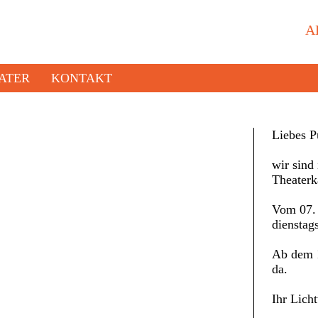
A
ATER
KONTAKT
Liebes P
wir sind 
Theaterk
Vom 07. 
dienstag
Ab dem 1
da.
Ihr Lich