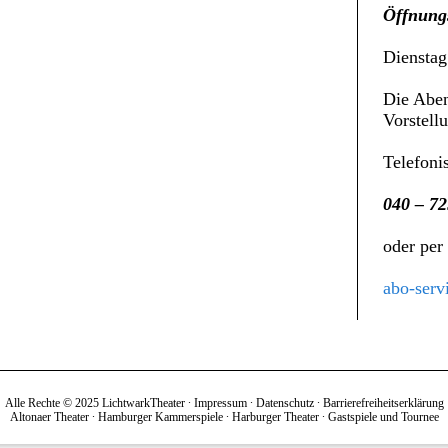
Öffnungs
Dienstag
Die Aben
Vorstell
Telefoni
040 – 72
oder per
abo-serv
Alle Rechte © 2025 LichtwarkTheater ∙
Impressum
∙
Datenschutz
∙
Barrierefreiheitserklärung
Altonaer Theater
∙
Hamburger Kammerspiele
∙
Harburger Theater
∙
Gastspiele und Tournee