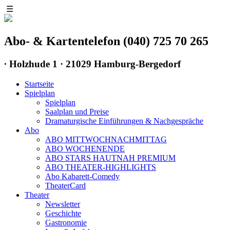
☰
Abo- & Kartentelefon (040) 725 70 265
∙
Holzhude 1 · 21029 Hamburg-Bergedorf
Startseite
Spielplan
Spielplan
Saalplan und Preise
Dramaturgische Einführungen & Nachgespräche
Abo
ABO MITTWOCHNACHMITTAG
ABO WOCHENENDE
ABO STARS HAUTNAH PREMIUM
ABO THEATER-HIGHLIGHTS
Abo Kabarett-Comedy
TheaterCard
Theater
Newsletter
Geschichte
Gastronomie