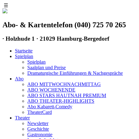
☰
Abo- & Kartentelefon (040) 725 70 265
∙
Holzhude 1 · 21029 Hamburg-Bergedorf
Startseite
Spielplan
Spielplan
Saalplan und Preise
Dramaturgische Einführungen & Nachgespräche
Abo
ABO MITTWOCHNACHMITTAG
ABO WOCHENENDE
ABO STARS HAUTNAH PREMIUM
ABO THEATER-HIGHLIGHTS
Abo Kabarett-Comedy
TheaterCard
Theater
Newsletter
Geschichte
Gastronomie