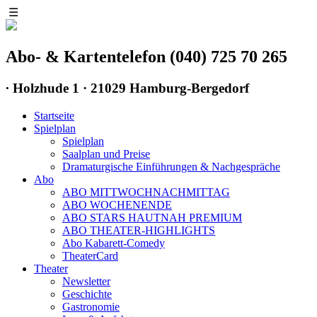
☰
Abo- & Kartentelefon (040) 725 70 265
∙
Holzhude 1 · 21029 Hamburg-Bergedorf
Startseite
Spielplan
Spielplan
Saalplan und Preise
Dramaturgische Einführungen & Nachgespräche
Abo
ABO MITTWOCHNACHMITTAG
ABO WOCHENENDE
ABO STARS HAUTNAH PREMIUM
ABO THEATER-HIGHLIGHTS
Abo Kabarett-Comedy
TheaterCard
Theater
Newsletter
Geschichte
Gastronomie