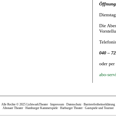
Öffnungs
Dienstag
Die Aben
Vorstell
Telefoni
040 – 72
oder per
abo-serv
Alle Rechte © 2025 LichtwarkTheater ∙
Impressum
∙
Datenschutz
∙
Barrierefreiheitserklärung
Altonaer Theater
∙
Hamburger Kammerspiele
∙
Harburger Theater
∙
Gastspiele und Tournee