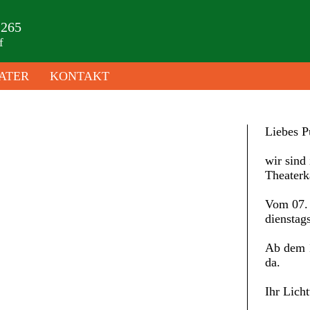
 265
f
ATER
KONTAKT
Liebes P
wir sind 
Theaterk
Vom 07. 
dienstag
Ab dem 1
da.
Ihr Lich