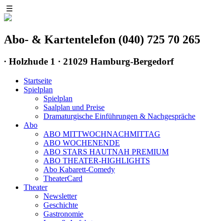
☰
Abo- & Kartentelefon (040) 725 70 265
∙
Holzhude 1 · 21029 Hamburg-Bergedorf
Startseite
Spielplan
Spielplan
Saalplan und Preise
Dramaturgische Einführungen & Nachgespräche
Abo
ABO MITTWOCHNACHMITTAG
ABO WOCHENENDE
ABO STARS HAUTNAH PREMIUM
ABO THEATER-HIGHLIGHTS
Abo Kabarett-Comedy
TheaterCard
Theater
Newsletter
Geschichte
Gastronomie