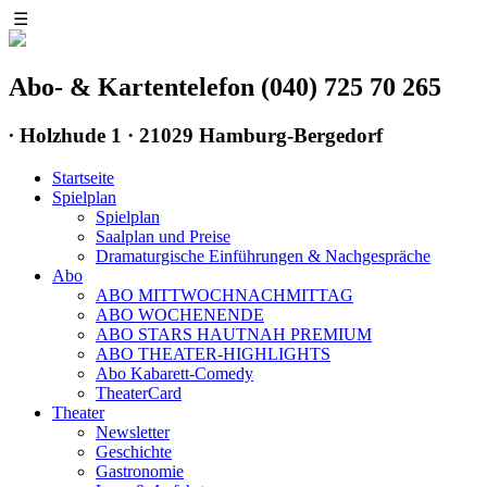
☰
Abo- & Kartentelefon (040) 725 70 265
∙
Holzhude 1 · 21029 Hamburg-Bergedorf
Startseite
Spielplan
Spielplan
Saalplan und Preise
Dramaturgische Einführungen & Nachgespräche
Abo
ABO MITTWOCHNACHMITTAG
ABO WOCHENENDE
ABO STARS HAUTNAH PREMIUM
ABO THEATER-HIGHLIGHTS
Abo Kabarett-Comedy
TheaterCard
Theater
Newsletter
Geschichte
Gastronomie