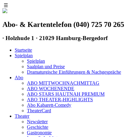
☰
Abo- & Kartentelefon (040) 725 70 265
∙
Holzhude 1 · 21029 Hamburg-Bergedorf
Startseite
Spielplan
Spielplan
Saalplan und Preise
Dramaturgische Einführungen & Nachgespräche
Abo
ABO MITTWOCHNACHMITTAG
ABO WOCHENENDE
ABO STARS HAUTNAH PREMIUM
ABO THEATER-HIGHLIGHTS
Abo Kabarett-Comedy
TheaterCard
Theater
Newsletter
Geschichte
Gastronomie