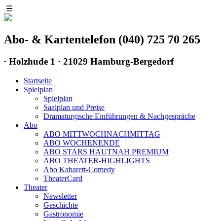
☰
Abo- & Kartentelefon (040) 725 70 265
∙
Holzhude 1 · 21029 Hamburg-Bergedorf
Startseite
Spielplan
Spielplan
Saalplan und Preise
Dramaturgische Einführungen & Nachgespräche
Abo
ABO MITTWOCHNACHMITTAG
ABO WOCHENENDE
ABO STARS HAUTNAH PREMIUM
ABO THEATER-HIGHLIGHTS
Abo Kabarett-Comedy
TheaterCard
Theater
Newsletter
Geschichte
Gastronomie