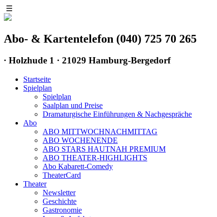
☰
Abo- & Kartentelefon (040) 725 70 265
∙
Holzhude 1 · 21029 Hamburg-Bergedorf
Startseite
Spielplan
Spielplan
Saalplan und Preise
Dramaturgische Einführungen & Nachgespräche
Abo
ABO MITTWOCHNACHMITTAG
ABO WOCHENENDE
ABO STARS HAUTNAH PREMIUM
ABO THEATER-HIGHLIGHTS
Abo Kabarett-Comedy
TheaterCard
Theater
Newsletter
Geschichte
Gastronomie