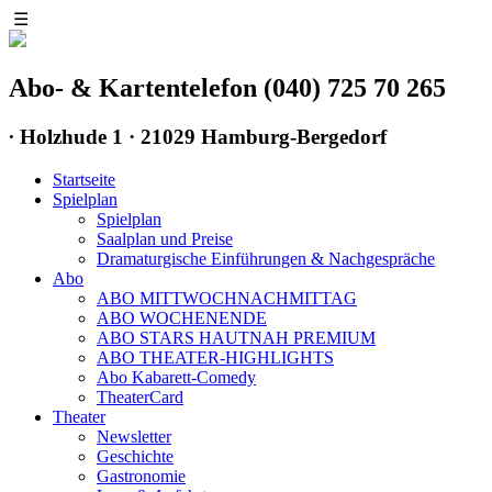
☰
Abo- & Kartentelefon (040) 725 70 265
∙
Holzhude 1 · 21029 Hamburg-Bergedorf
Startseite
Spielplan
Spielplan
Saalplan und Preise
Dramaturgische Einführungen & Nachgespräche
Abo
ABO MITTWOCHNACHMITTAG
ABO WOCHENENDE
ABO STARS HAUTNAH PREMIUM
ABO THEATER-HIGHLIGHTS
Abo Kabarett-Comedy
TheaterCard
Theater
Newsletter
Geschichte
Gastronomie