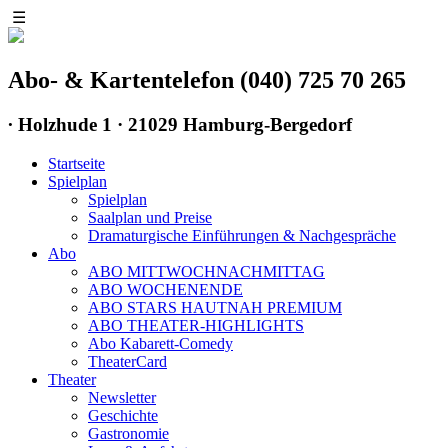
☰
Abo- & Kartentelefon (040) 725 70 265
∙
Holzhude 1 · 21029 Hamburg-Bergedorf
Startseite
Spielplan
Spielplan
Saalplan und Preise
Dramaturgische Einführungen & Nachgespräche
Abo
ABO MITTWOCHNACHMITTAG
ABO WOCHENENDE
ABO STARS HAUTNAH PREMIUM
ABO THEATER-HIGHLIGHTS
Abo Kabarett-Comedy
TheaterCard
Theater
Newsletter
Geschichte
Gastronomie