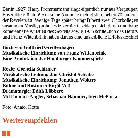
Berlin 1927: Harry Frommermann singt eigentlich nur aus Vergnügen u
Ensemble gründen! Auf seine Annonce meldet sich, neben 70 anderen 
der Revelers ist. Wenige Tage später bringt Biberti zwei Chorkolle
zusammen Musik, proben wie verrückt, schlagen sich durch und haben
kometenhafte Aufstieg des Sextetts sowie 1935 schließlich das Berufs
und Franz Wittenbrink haben daraus eine unsterbliche Erfolgsgeschich
Buch von Gottfried Greiffenhagen
Musikalische Einrichtung von Franz Wittenbrink
Eine Produktion der Hamburger Kammerspiele
Regie: Cornelia Schirmer
Musikalische Leitung: Jan-Christof Scheibe
Musikalische Einrichtung: Jonathan Wolters
Bühne und Kostüme: Birgit Voß
Dramaturgie: Edith Löbbert
Mit Dominic Angler, Sebastian Hammer, Ingo Meß u. a.
Foto: Anatol Kotte
Weiterempfehlen