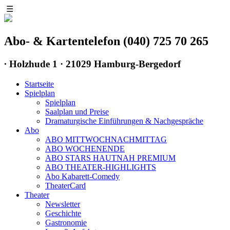
☰
Abo- & Kartentelefon (040) 725 70 265
∙
Holzhude 1 · 21029 Hamburg-Bergedorf
Startseite
Spielplan
Spielplan
Saalplan und Preise
Dramaturgische Einführungen & Nachgespräche
Abo
ABO MITTWOCHNACHMITTAG
ABO WOCHENENDE
ABO STARS HAUTNAH PREMIUM
ABO THEATER-HIGHLIGHTS
Abo Kabarett-Comedy
TheaterCard
Theater
Newsletter
Geschichte
Gastronomie