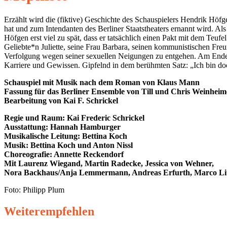
Erzählt wird die (fiktive) Geschichte des Schauspielers Hendrik Höf
hat und zum Intendanten des Berliner Staatstheaters ernannt wird. Als
Höfgen erst viel zu spät, dass er tatsächlich einen Pakt mit dem Teuf
Geliebte*n Juliette, seine Frau Barbara, seinen kommunistischen Freu
Verfolgung wegen seiner sexuellen Neigungen zu entgehen. Am Ende 
Karriere und Gewissen. Gipfelnd in dem berühmten Satz: „Ich bin do
Schauspiel mit Musik nach dem Roman von Klaus Mann
Fassung für das Berliner Ensemble von Till und Chris Weinheim
Bearbeitung von Kai F. Schrickel
Regie und Raum: Kai Frederic Schrickel
Ausstattung: Hannah Hamburger
Musikalische Leitung: Bettina Koch
Musik: Bettina Koch und Anton Nissl
Choreografie: Annette Reckendorf
Mit Laurenz Wiegand, Martin Radecke, Jessica von Wehner,
Nora Backhaus/Anja Lemmermann, Andreas Erfurth, Marco Li
Foto: Philipp Plum
Weiterempfehlen