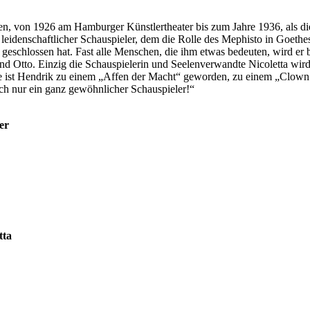
gen, von 1926 am Hamburger Künstlertheater bis zum Jahre 1936, als die
 leidenschaftlicher Schauspieler, dem die Rolle des Mephisto in Goethes
el geschlossen hat. Fast alle Menschen, die ihm etwas bedeuten, wird er 
nd Otto. Einzig die Schauspielerin und Seelenverwandte Nicoletta wird
ist Hendrik zu einem „Affen der Macht“ geworden, zu einem „Clown z
ch nur ein ganz gewöhnlicher Schauspieler!“
er
tta