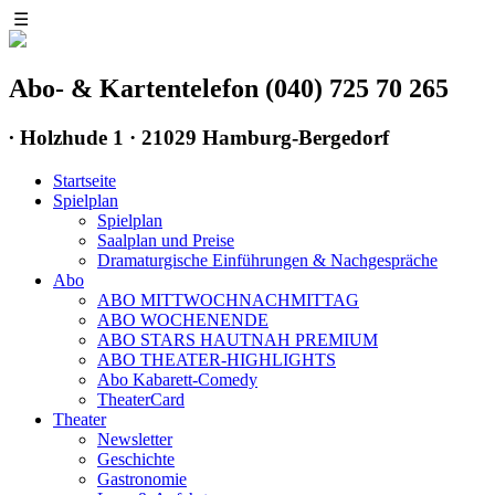
☰
Abo- & Kartentelefon (040) 725 70 265
∙
Holzhude 1 · 21029 Hamburg-Bergedorf
Startseite
Spielplan
Spielplan
Saalplan und Preise
Dramaturgische Einführungen & Nachgespräche
Abo
ABO MITTWOCHNACHMITTAG
ABO WOCHENENDE
ABO STARS HAUTNAH PREMIUM
ABO THEATER-HIGHLIGHTS
Abo Kabarett-Comedy
TheaterCard
Theater
Newsletter
Geschichte
Gastronomie