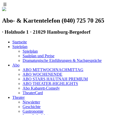
☰
Abo- & Kartentelefon (040) 725 70 265
∙
Holzhude 1 · 21029 Hamburg-Bergedorf
Startseite
Spielplan
Spielplan
Saalplan und Preise
Dramaturgische Einführungen & Nachgespräche
Abo
ABO MITTWOCHNACHMITTAG
ABO WOCHENENDE
ABO STARS HAUTNAH PREMIUM
ABO THEATER-HIGHLIGHTS
Abo Kabarett-Comedy
TheaterCard
Theater
Newsletter
Geschichte
Gastronomie