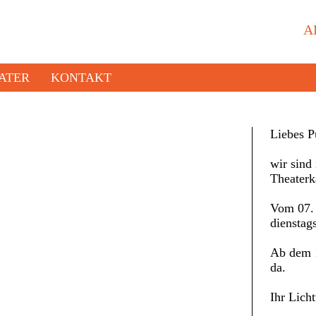
A
ATER
KONTAKT
Liebes P
wir sind 
Theaterk
Vom 07. 
dienstag
Ab dem 1
da.
Ihr Lich