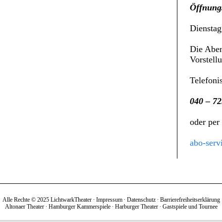
Öffnungs
Dienstag
Die Aben
Vorstell
Telefoni
040 – 72
oder per
abo-serv
Alle Rechte © 2025 LichtwarkTheater ∙
Impressum
∙
Datenschutz
∙
Barrierefreiheitserklärung
Altonaer Theater
∙
Hamburger Kammerspiele
∙
Harburger Theater
∙
Gastspiele und Tournee