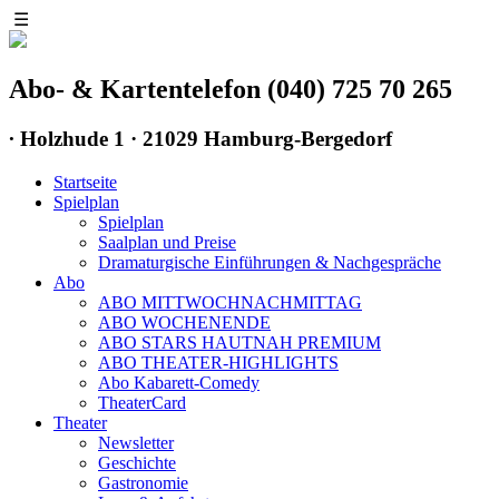
☰
Abo- & Kartentelefon (040) 725 70 265
∙
Holzhude 1 · 21029 Hamburg-Bergedorf
Startseite
Spielplan
Spielplan
Saalplan und Preise
Dramaturgische Einführungen & Nachgespräche
Abo
ABO MITTWOCHNACHMITTAG
ABO WOCHENENDE
ABO STARS HAUTNAH PREMIUM
ABO THEATER-HIGHLIGHTS
Abo Kabarett-Comedy
TheaterCard
Theater
Newsletter
Geschichte
Gastronomie