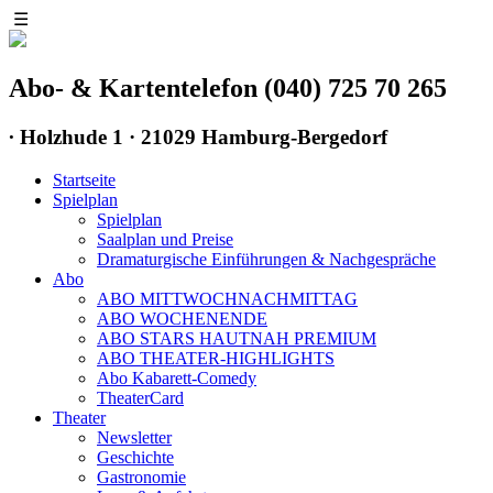
☰
Abo- & Kartentelefon (040) 725 70 265
∙
Holzhude 1 · 21029 Hamburg-Bergedorf
Startseite
Spielplan
Spielplan
Saalplan und Preise
Dramaturgische Einführungen & Nachgespräche
Abo
ABO MITTWOCHNACHMITTAG
ABO WOCHENENDE
ABO STARS HAUTNAH PREMIUM
ABO THEATER-HIGHLIGHTS
Abo Kabarett-Comedy
TheaterCard
Theater
Newsletter
Geschichte
Gastronomie