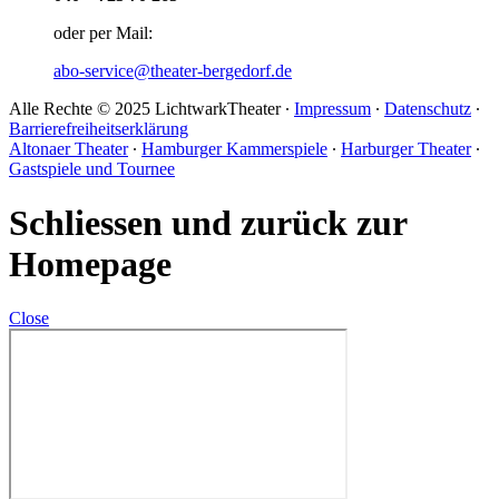
oder per Mail:
abo-service@theater-bergedorf.de
Alle Rechte © 2025 LichtwarkTheater ∙
Impressum
∙
Datenschutz
∙
Barrierefreiheitserklärung
Altonaer Theater
∙
Hamburger Kammerspiele
∙
Harburger Theater
∙
Gastspiele und Tournee
Schliessen und zurück zur
Homepage
Close