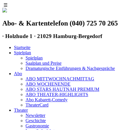
☰
Abo- & Kartentelefon (040) 725 70 265
∙
Holzhude 1 · 21029 Hamburg-Bergedorf
Startseite
Spielplan
Spielplan
Saalplan und Preise
Dramaturgische Einführungen & Nachgespräche
Abo
ABO MITTWOCHNACHMITTAG
ABO WOCHENENDE
ABO STARS HAUTNAH PREMIUM
ABO THEATER-HIGHLIGHTS
Abo Kabarett-Comedy
TheaterCard
Theater
Newsletter
Geschichte
Gastronomie