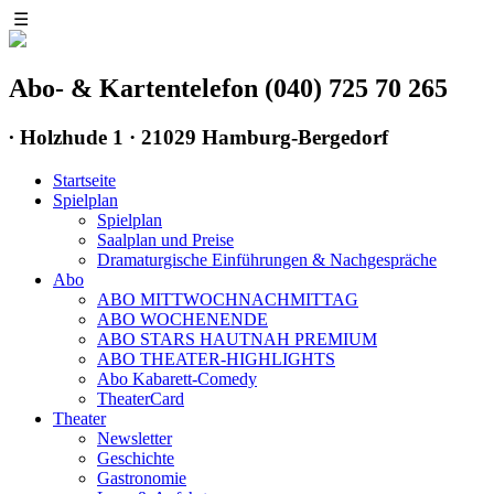
☰
Abo- & Kartentelefon (040) 725 70 265
∙
Holzhude 1 · 21029 Hamburg-Bergedorf
Startseite
Spielplan
Spielplan
Saalplan und Preise
Dramaturgische Einführungen & Nachgespräche
Abo
ABO MITTWOCHNACHMITTAG
ABO WOCHENENDE
ABO STARS HAUTNAH PREMIUM
ABO THEATER-HIGHLIGHTS
Abo Kabarett-Comedy
TheaterCard
Theater
Newsletter
Geschichte
Gastronomie