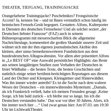
THEATER, TIEFGANG, TRAININGSJACKE
Orangefarbene Trainingsjacke? Puschelmikro? Frongsösische
Accent? Ja, kennen Sie – und ist Ihnen vermutlich schon häufig im
heimischen Fernseh-Gerät begegnet. Gestatten: Alfons, Kultreporter
in Diensten des deutschen Fernsehens! Und als solcher seziert „der
Deutschen liebster Franzose“ (FAZ) auch in seinem
Bühnenprogramm mit messerscharfem Blick die allgemeine
Nachrichtenlage, kommentiert die großen Skandale unserer Zeit und
widmet sich mit der ihm eigenen journalistischen Akribie den
kleinen, aber umso bemerkenswerteren Fundstücken aus dem
bundesdeutschen Alltagswahnsinn. Vor allem aber präsentiert Alfons
in „Le BEST OF“ eine Auswahl persönlicher Highlights: das Beste
aus seinen langjährigen Studien zum Verhalten der Deutschen in
freier Wildbahn – die besten Texte, die besten Geschichten und
natürlich einige seiner berühmt-berüchtigten Reportagen aus diesem
Land der Dichter und Klempner, Kleingärtner und Hinterwäldler.
Was ihn immer wieder antreibt? Es ist die Suche nach dem wahren
Wesen der Deutschen – ein immerwährendes Mysterium: „Damals,
als ich Frankreich verließ, habe ich meinen Freunden gesagt: ,Keine
Sorge, ich bin bald zurück – ich bleibe nur so lange, bis ich die
Deutschen verstanden habe.‘ Das war vor über 30 Jahren. Alors, ich
bin immer noch hier …“ Und zwar genau hier: Am 07.03. um 19:30
Uhr im LichtwarkTheater.