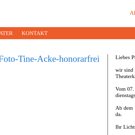
A
ATER
KONTAKT
to-Tine-Acke-honorarfrei
Liebes P
wir sind 
Theaterk
Vom 07. 
dienstag
Ab dem 1
da.
Ihr Lich