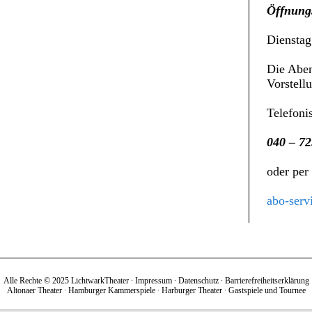
Öffnungs
Dienstag
Die Aben
Vorstell
Telefoni
040 – 72
oder per
abo-serv
Alle Rechte © 2025 LichtwarkTheater ∙
Impressum
∙
Datenschutz
∙
Barrierefreiheitserklärung
Altonaer Theater
∙
Hamburger Kammerspiele
∙
Harburger Theater
∙
Gastspiele und Tournee