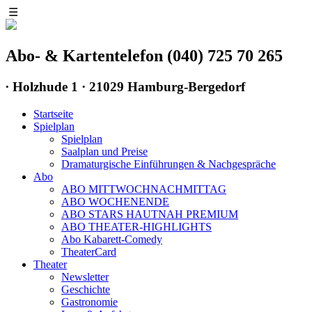
☰
Abo- & Kartentelefon (040) 725 70 265
∙
Holzhude 1 · 21029 Hamburg-Bergedorf
Startseite
Spielplan
Spielplan
Saalplan und Preise
Dramaturgische Einführungen & Nachgespräche
Abo
ABO MITTWOCHNACHMITTAG
ABO WOCHENENDE
ABO STARS HAUTNAH PREMIUM
ABO THEATER-HIGHLIGHTS
Abo Kabarett-Comedy
TheaterCard
Theater
Newsletter
Geschichte
Gastronomie