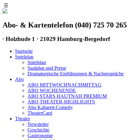
☰
Abo- & Kartentelefon (040) 725 70 265
∙
Holzhude 1 · 21029 Hamburg-Bergedorf
Startseite
Spielplan
Spielplan
Saalplan und Preise
Dramaturgische Einführungen & Nachgespräche
Abo
ABO MITTWOCHNACHMITTAG
ABO WOCHENENDE
ABO STARS HAUTNAH PREMIUM
ABO THEATER-HIGHLIGHTS
Abo Kabarett-Comedy
TheaterCard
Theater
Newsletter
Geschichte
Gastronomie