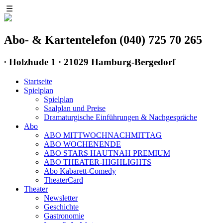
☰
Abo- & Kartentelefon (040) 725 70 265
∙
Holzhude 1 · 21029 Hamburg-Bergedorf
Startseite
Spielplan
Spielplan
Saalplan und Preise
Dramaturgische Einführungen & Nachgespräche
Abo
ABO MITTWOCHNACHMITTAG
ABO WOCHENENDE
ABO STARS HAUTNAH PREMIUM
ABO THEATER-HIGHLIGHTS
Abo Kabarett-Comedy
TheaterCard
Theater
Newsletter
Geschichte
Gastronomie