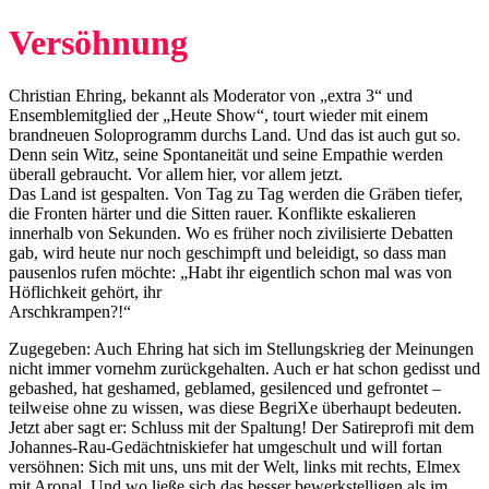
Versöhnung
Christian Ehring, bekannt als Moderator von „extra 3“ und
Ensemblemitglied der „Heute Show“, tourt wieder mit einem
brandneuen Soloprogramm durchs Land. Und das ist auch gut so.
Denn sein Witz, seine Spontaneität und seine Empathie werden
überall gebraucht. Vor allem hier, vor allem jetzt.
Das Land ist gespalten. Von Tag zu Tag werden die Gräben tiefer,
die Fronten härter und die Sitten rauer. Konflikte eskalieren
innerhalb von Sekunden. Wo es früher noch zivilisierte Debatten
gab, wird heute nur noch geschimpft und beleidigt, so dass man
pausenlos rufen möchte: „Habt ihr eigentlich schon mal was von
Höflichkeit gehört, ihr
Arschkrampen?!“
Zugegeben: Auch Ehring hat sich im Stellungskrieg der Meinungen
nicht immer vornehm zurückgehalten. Auch er hat schon gedisst und
gebashed, hat geshamed, geblamed, gesilenced und gefrontet –
teilweise ohne zu wissen, was diese BegriXe überhaupt bedeuten.
Jetzt aber sagt er: Schluss mit der Spaltung! Der Satireprofi mit dem
Johannes-Rau-Gedächtniskiefer hat umgeschult und will fortan
versöhnen: Sich mit uns, uns mit der Welt, links mit rechts, Elmex
mit Aronal. Und wo ließe sich das besser bewerkstelligen als im