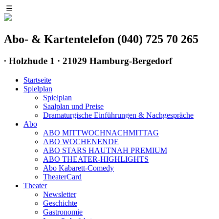
☰
Abo- & Kartentelefon (040) 725 70 265
∙
Holzhude 1 · 21029 Hamburg-Bergedorf
Startseite
Spielplan
Spielplan
Saalplan und Preise
Dramaturgische Einführungen & Nachgespräche
Abo
ABO MITTWOCHNACHMITTAG
ABO WOCHENENDE
ABO STARS HAUTNAH PREMIUM
ABO THEATER-HIGHLIGHTS
Abo Kabarett-Comedy
TheaterCard
Theater
Newsletter
Geschichte
Gastronomie