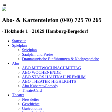
☰
Abo- & Kartentelefon (040) 725 70 265
∙
Holzhude 1 · 21029 Hamburg-Bergedorf
Startseite
Spielplan
Spielplan
Saalplan und Preise
Dramaturgische Einführungen & Nachgespräche
Abo
ABO MITTWOCHNACHMITTAG
ABO WOCHENENDE
ABO STARS HAUTNAH PREMIUM
ABO THEATER-HIGHLIGHTS
Abo Kabarett-Comedy
TheaterCard
Theater
Newsletter
Geschichte
Gastronomie