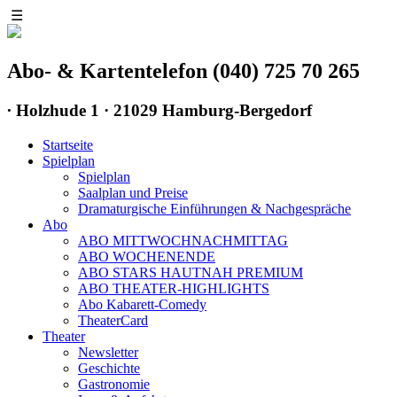
☰
Abo- & Kartentelefon (040) 725 70 265
∙
Holzhude 1 · 21029 Hamburg-Bergedorf
Startseite
Spielplan
Spielplan
Saalplan und Preise
Dramaturgische Einführungen & Nachgespräche
Abo
ABO MITTWOCHNACHMITTAG
ABO WOCHENENDE
ABO STARS HAUTNAH PREMIUM
ABO THEATER-HIGHLIGHTS
Abo Kabarett-Comedy
TheaterCard
Theater
Newsletter
Geschichte
Gastronomie