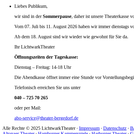
Liebes Publikum,
wir sind in der
Sommerpause
, daher ist unsere Theaterkasse v
Vom 07. Juli bis 11. August 2026 haben wir immer dienstags v
Ab dem 18. August sind wir wieder wie gewohnt für Sie da.
Ihr LichtwarkTheater
Öffnungszeiten der Tageskasse:
Dienstag – Freitag: 14-18 Uhr
Die Abendkasse öffnet immer eine Stunde vor Vorstellungsbegi
Telefonisch erreichen Sie uns unter
040 – 725 70 265
oder per Mail:
abo-service@theater-bergedorf.de
Alle Rechte © 2025 LichtwarkTheater ∙
Impressum
∙
Datenschutz
∙
Ba
Altonaer Theater
∙
Hamburger Kammerspiele
∙
Harburger Theater
∙
G