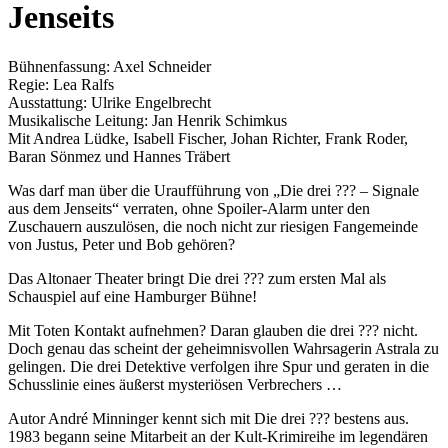
Jenseits
Bühnenfassung: Axel Schneider
Regie: Lea Ralfs
Ausstattung: Ulrike Engelbrecht
Musikalische Leitung: Jan Henrik Schimkus
Mit Andrea Lüdke, Isabell Fischer, Johan Richter, Frank Roder,
Baran Sönmez und Hannes Träbert
Was darf man über die Uraufführung von „Die drei ??? – Signale
aus dem Jenseits“ verraten, ohne Spoiler-Alarm unter den
Zuschauern auszulösen, die noch nicht zur riesigen Fangemeinde
von Justus, Peter und Bob gehören?
Das Altonaer Theater bringt Die drei ??? zum ersten Mal als
Schauspiel auf eine Hamburger Bühne!
Mit Toten Kontakt aufnehmen? Daran glauben die drei ??? nicht.
Doch genau das scheint der geheimnisvollen Wahrsagerin Astrala zu
gelingen. Die drei Detektive verfolgen ihre Spur und geraten in die
Schusslinie eines äußerst mysteriösen Verbrechers …
Autor André Minninger kennt sich mit Die drei ??? bestens aus.
1983 begann seine Mitarbeit an der Kult-Krimireihe im legendären