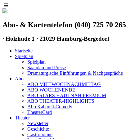
☰
Abo- & Kartentelefon (040) 725 70 265
∙
Holzhude 1 · 21029 Hamburg-Bergedorf
Startseite
Spielplan
Spielplan
Saalplan und Preise
Dramaturgische Einführungen & Nachgespräche
Abo
ABO MITTWOCHNACHMITTAG
ABO WOCHENENDE
ABO STARS HAUTNAH PREMIUM
ABO THEATER-HIGHLIGHTS
Abo Kabarett-Comedy
TheaterCard
Theater
Newsletter
Geschichte
Gastronomie