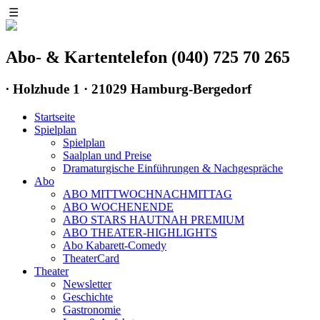
☰
Abo- & Kartentelefon (040) 725 70 265
∙
Holzhude 1 · 21029 Hamburg-Bergedorf
Startseite
Spielplan
Spielplan
Saalplan und Preise
Dramaturgische Einführungen & Nachgespräche
Abo
ABO MITTWOCHNACHMITTAG
ABO WOCHENENDE
ABO STARS HAUTNAH PREMIUM
ABO THEATER-HIGHLIGHTS
Abo Kabarett-Comedy
TheaterCard
Theater
Newsletter
Geschichte
Gastronomie