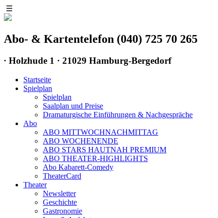
☰
Abo- & Kartentelefon (040) 725 70 265
∙
Holzhude 1 · 21029 Hamburg-Bergedorf
Startseite
Spielplan
Spielplan
Saalplan und Preise
Dramaturgische Einführungen & Nachgespräche
Abo
ABO MITTWOCHNACHMITTAG
ABO WOCHENENDE
ABO STARS HAUTNAH PREMIUM
ABO THEATER-HIGHLIGHTS
Abo Kabarett-Comedy
TheaterCard
Theater
Newsletter
Geschichte
Gastronomie