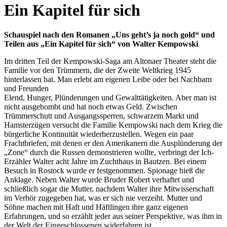
Ein Kapitel für sich
Schauspiel nach den Romanen „Uns geht’s ja noch gold“ und
Teilen aus „Ein Kapitel für sich“ von Walter Kempowski
Im dritten Teil der Kempowski-Saga am Altonaer Theater steht die
Familie vor den Trümmern, die der Zweite Weltkrieg 1945
hinterlassen hat. Man erlebt am eigenen Leibe oder bei Nachbarn
und Freunden
Elend, Hunger, Plünderungen und Gewalttätigkeiten. Aber man ist
nicht ausgebombt und hat noch etwas Geld. Zwischen
Trümmerschutt und Ausgangssperren, schwarzem Markt und
Hamsterzügen versucht die Familie Kempowski nach dem Krieg die
bürgerliche Kontinuität wiederherzustellen. Wegen ein paar
Frachtbriefen, mit denen er den Amerikanern die Ausplünderung der
„Zone“ durch die Russen demonstrieren wollte, verbringt der Ich-
Erzähler Walter acht Jahre im Zuchthaus in Bautzen. Bei einem
Besuch in Rostock wurde er festgenommen. Spionage hieß die
Anklage. Neben Walter wurde Bruder Robert verhaftet und
schließlich sogar die Mutter, nachdem Walter ihre Mitwisserschaft
im Verhör zugegeben hat, was er sich nie verzeiht. Mutter und
Söhne machen mit Haft und Häftlingen ihre ganz eigenen
Erfahrungen, und so erzählt jeder aus seiner Perspektive, was ihm in
der Welt der Eingeschlossenen widerfahren ist.