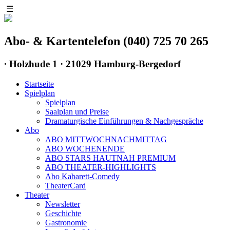
☰
Abo- & Kartentelefon (040) 725 70 265
∙
Holzhude 1 · 21029 Hamburg-Bergedorf
Startseite
Spielplan
Spielplan
Saalplan und Preise
Dramaturgische Einführungen & Nachgespräche
Abo
ABO MITTWOCHNACHMITTAG
ABO WOCHENENDE
ABO STARS HAUTNAH PREMIUM
ABO THEATER-HIGHLIGHTS
Abo Kabarett-Comedy
TheaterCard
Theater
Newsletter
Geschichte
Gastronomie