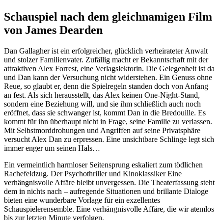
Schauspiel nach dem gleichnamigen Film
von James Dearden
Dan Gallagher ist ein erfolgreicher, glücklich verheirateter Anwalt
und stolzer Familienvater. Zufällig macht er Bekanntschaft mit der
attraktiven Alex Forrest, eine Verlagslektorin. Die Gelegenheit ist da
und Dan kann der Versuchung nicht widerstehen. Ein Genuss ohne
Reue, so glaubt er, denn die Spielregeln standen doch von Anfang
an fest. Als sich herausstellt, das Alex keinen One-Night-Stand,
sondern eine Beziehung will, und sie ihm schließlich auch noch
eröffnet, dass sie schwanger ist, kommt Dan in die Bredouille. Es
kommt für ihn überhaupt nicht in Frage, seine Familie zu verlassen.
Mit Selbstmorddrohungen und Angriffen auf seine Privatsphäre
versucht Alex Dan zu erpressen. Eine unsichtbare Schlinge legt sich
immer enger um seinen Hals…
Ein vermeintlich harmloser Seitensprung eskaliert zum tödlichen
Rachefeldzug. Der Psychothriller und Kinoklassiker Eine
verhängnisvolle Affäre bleibt unvergessen. Die Theaterfassung steht
dem in nichts nach – aufregende Situationen und brillante Dialoge
bieten eine wunderbare Vorlage für ein exzellentes
Schauspielerensemble. Eine verhängnisvolle Affäre, die wir atemlos
bis zur letzten Minute verfolgen.